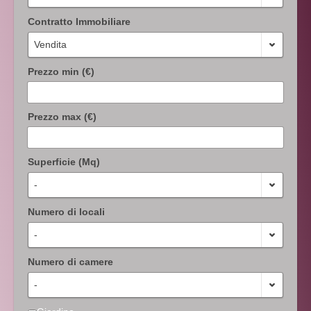
Contratto Immobiliare
Vendita
Prezzo min (€)
Prezzo max (€)
Superficie (Mq)
-
Numero di locali
-
Numero di camere
-