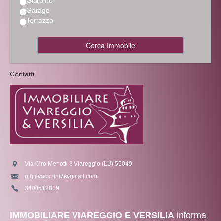
Giardino
Garage
Terrazzo
Cerca Immobile
Contatti
Via Ciro Menotti 8 Viareggio (LU) 55049
g.giovacchini7@gmail.com
3400512819
IMMOBILIARE VIAREGGIO E VERSILIA
informa