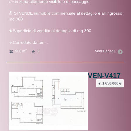
👉 in zona altamente visibile e di passaggio
🔝 SI VENDE immobile commerciale al dettaglio e all'ingrosso
mq 900
🌵Superficie di vendita al dettaglio di mq 300
🔹Corredato da am...
2
900 m
2
Vedi Dettagli
VEN-V417
€. 1.650.000 €