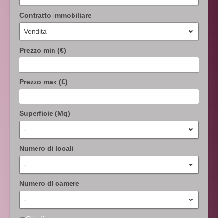
Contratto Immobiliare
Vendita
Prezzo min (€)
Prezzo max (€)
Superficie (Mq)
-
Numero di locali
-
Numero di camere
-