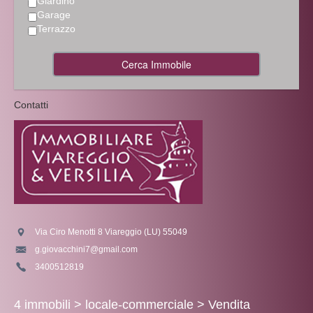
Giardino
Garage
Terrazzo
Cerca Immobile
Contatti
Via Ciro Menotti 8 Viareggio (LU) 55049
g.giovacchini7@gmail.com
3400512819
4 immobili >
locale-commerciale
>
Vendita