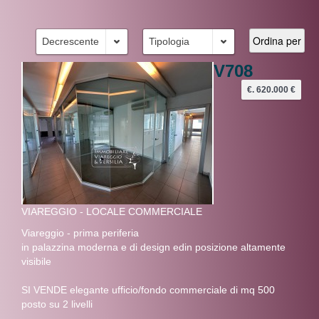
Decrescente
Tipologia
V708
€. 620.000 €
VIAREGGIO - LOCALE COMMERCIALE
Viareggio - prima periferia
in palazzina moderna e di design edin posizione altamente
visibile
SI VENDE elegante ufficio/fondo commerciale di mq 500
posto su 2 livelli