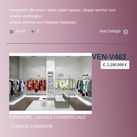
composto da unico vano open-space, doppi servizi con
relativi antibagno
ampia vetrina con doppio ingresso
2
95 m
2
Vedi Dettagli
VEN-V463
€. 1.190.000 €
CAMAIORE - LOCALE COMMERCIALE
🎈LIDO DI CAMAIORE