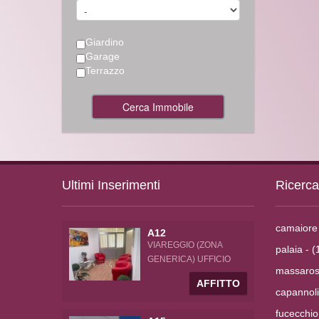
Giardino
Garage
Terrazzo
Cerca Immobile
Ultimi Inserimenti
Ricerc
camaiore 
A12
VIAREGGIO (ZONA
palaia - (
GENERICA) UFFICIO
massarosa
AFFITTO
capannoli
fucecchio 