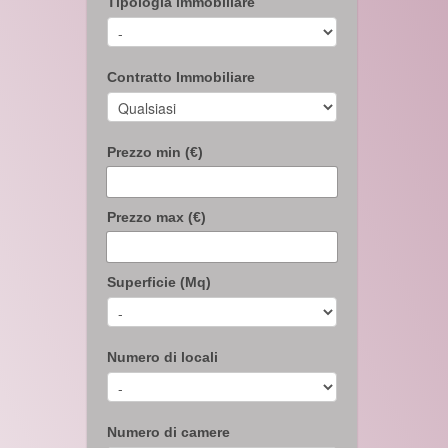
Tipologia immobiliare
Contratto Immobiliare
Prezzo min (€)
Prezzo max (€)
Superficie (Mq)
Numero di locali
Numero di camere