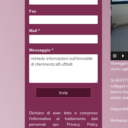
Fax
Mail
*
Messaggio
*
Viareggio,
vicino agl
SI AFFIT
collegati
hanno bag
ampio pia
Disponibil
Dichiaro di aver letto e compreso
l'informativa al trattamento dati
Richiesta
personali qui:
Privacy Policy