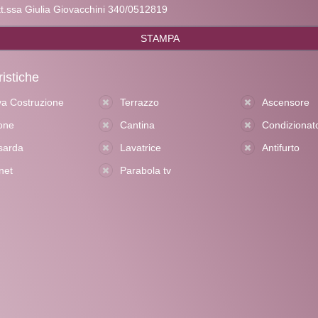
t.ssa Giulia Giovacchini 340/0512819
STAMPA
ristiche
a Costruzione
Terrazzo
Ascensore
one
Cantina
Condizionat
sarda
Lavatrice
Antifurto
net
Parabola tv