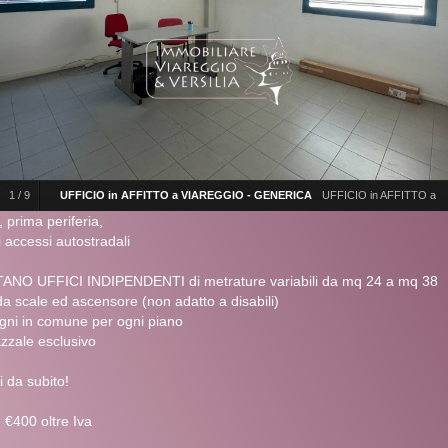
1
/
9
UFFICIO in AFFITTO a VIAREGGIO - GENERICA
UFFICIO in AFFITTO a
 prima periferia,
VIAREGGIO - GENERICA
i accessi autostradali
TANO UFFICI INDIPENDENTI di metrature variabili da mq 24 a mq 38
 da scale ed ascensore (non adatto a disabili)
ni in comune per ogni piano
zzale esclusivo
i da subito!
: €400 oltre Iva