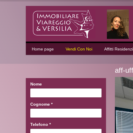
Home page
Vendi Con Noi
Affitti Residenzi
aff-uf
Nome
Cognome
*
Telefono
*