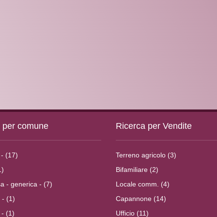
a per comune
Ricerca per Vendite
- (17)
Terreno agricolo (3)
1)
Bifamiliare (2)
 - generica - (7)
Locale comm. (4)
 - (1)
Capannone (14)
- (1)
Ufficio (11)