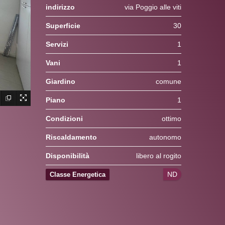
indirizzo
via Poggio alle viti
Superficie
30
Servizi
1
Vani
1
Giardino
comune
Piano
1
Condizioni
ottimo
Riscaldamento
autonomo
Disponibilità
libero al rogito
ND
Classe Energetica