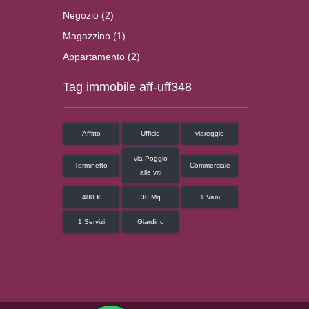
Negozio (2)
Magazzino (1)
Appartamento (2)
Tag immobile aff-uff348
Affitto
Ufficio
viareggio
via Poggio
Terminetto
Commerciale
alle viti
400 €
30 Mq
1 Vani
1 Servizi
Giardino