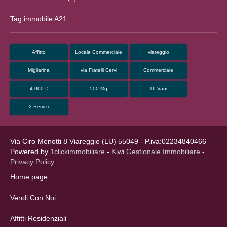
Tag immobile A21
Affitto
Locale Commerciale
viareggio
Migliarina
via Fratelli Cervi
Commerciale
4.000 €
500 Mq
16 Vani
2 Servizi
Via Ciro Menotti 8 Viareggio (LU) 55049 - P.iva:02234840466 -
Powered by
1clickimmobiliare
-
Kiwi Gestionale Immobiliare
-
Privacy Policy
Home page
Vendi Con Noi
Affitti Residenziali