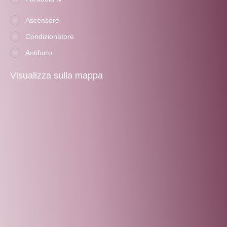
Ascensore
Condizionatore
Antifurto
Visualizza sulla mappa