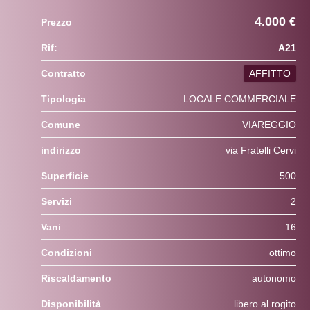
4.000 €
Prezzo
Rif:
A21
Contratto
AFFITTO
Tipologia
LOCALE COMMERCIALE
Comune
VIAREGGIO
indirizzo
via Fratelli Cervi
Superficie
500
Servizi
2
Vani
16
Condizioni
ottimo
Riscaldamento
autonomo
Disponibilità
libero al rogito