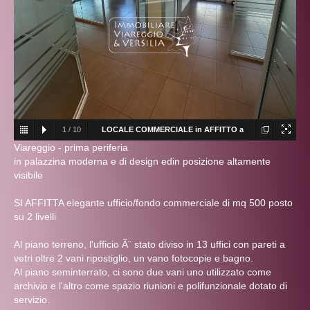
1
/
10
LOCALE COMMERCIALE in AFFITTO a
Viareggio - prima periferia
VIAREGGIO - GENERICA
LOCALE COMMERCIALE
in palazzina moderna e di design edin posizione altamente
in AFFITTO a VIAREGGIO - GENERICA
visibile
SI AFFITTA elegante ufficio/fondo commerciale di mq 500 posto
su 2 livelli
Al piano terreno, l'ufficio Ã¨ stato diviso in 13 uffici con pareti a
vetri oltre 2 vani ripostiglio, un vano fotocopie e bagno.
Al piano seminterrato, ci sono due vani uno utilizzato come
archivio e l'altro come spazio riunioni e polifunzionale dotato di
servizio.