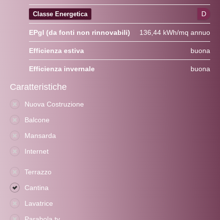
D
Classe Energetica
EPgl (da fonti non rinnovabili)
136,44 kWh/mq annuo
Efficienza estiva
buona
Efficienza invernale
buona
Caratteristiche
Nuova Costruzione
Balcone
Mansarda
Internet
Terrazzo
Cantina
Lavatrice
Parabola tv