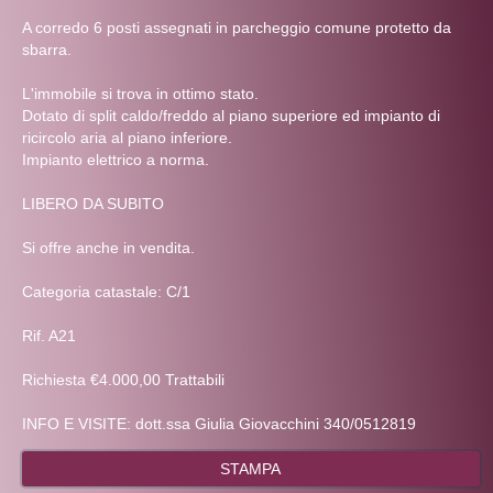
A corredo 6 posti assegnati in parcheggio comune protetto da
sbarra.
L'immobile si trova in ottimo stato.
Dotato di split caldo/freddo al piano superiore ed impianto di
ricircolo aria al piano inferiore.
Impianto elettrico a norma.
LIBERO DA SUBITO
Si offre anche in vendita.
Categoria catastale: C/1
Rif. A21
Richiesta €4.000,00 Trattabili
INFO E VISITE: dott.ssa Giulia Giovacchini 340/0512819
STAMPA