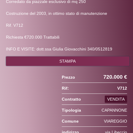
Corredato da piazzale esclusivo di mq 250
Costruzione del 2003, in ottimo stato di manutenzione
Rif. V712
Richiesta €720.000 Trattabili
INFO E VISITE: dott.ssa Giulia Giovacchini 340/0512819
STAMPA
720.000 €
Prezzo
Rif:
V712
Contratto
VENDITA
Tipologia
CAPANNONE
Comune
VIAREGGIO
indirizzo
via Libeccio