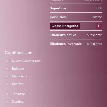
Superficie
680
Condizioni
ottimo
F
Classe Energetica
Efficienza estiva
sufficiente
Efficienza invernale
sufficiente
Caratteristiche
Nuova Costruzione
Balcone
Mansarda
Internet
Terrazzo
Cantina