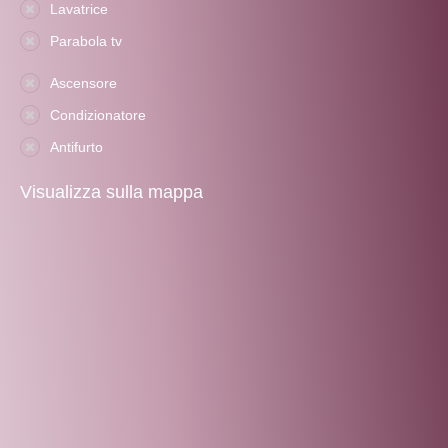
Lavatrice
Parabola tv
Ascensore
Condizionatore
Antifurto
Visualizza sulla mappa