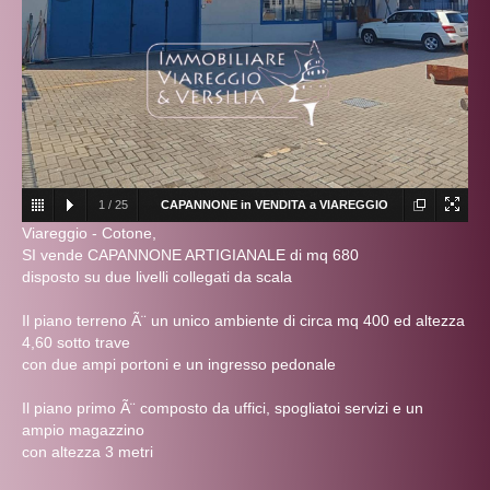
1
/
25
CAPANNONE in VENDITA a VIAREGGIO
Viareggio - Cotone,
- GENERICA
CAPANNONE in VENDITA a
SI vende CAPANNONE ARTIGIANALE di mq 680
VIAREGGIO - GENERICA
disposto su due livelli collegati da scala
Il piano terreno Ã¨ un unico ambiente di circa mq 400 ed altezza
4,60 sotto trave
con due ampi portoni e un ingresso pedonale
Il piano primo Ã¨ composto da uffici, spogliatoi servizi e un
ampio magazzino
con altezza 3 metri