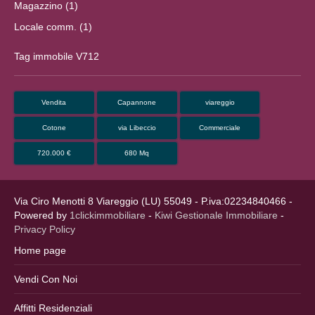
Magazzino (1)
Locale comm. (1)
Tag immobile V712
Vendita
Capannone
viareggio
Cotone
via Libeccio
Commerciale
720.000 €
680 Mq
Via Ciro Menotti 8 Viareggio (LU) 55049 - P.iva:02234840466 -
Powered by
1clickimmobiliare
-
Kiwi Gestionale Immobiliare
-
Privacy Policy
Home page
Vendi Con Noi
Affitti Residenziali