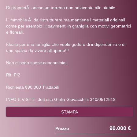
Di proprietÃ anche un terreno non adiacente allo stabile.
L'immobile Ã¨ da ristrutturare ma mantiene i materiali originali
come per esempio i i pavimenti in graniglia con motivi geometrici
e floreali.
Ideale per una famiglia che vuole godere di indipendenza e di
uno spazio da vivere all'aperto!!!
Non ci sono spese condominiali.
Rif. PI2
Richiesta €90.000 Trattabili
INFO E VISITE: dott.ssa Giulia Giovacchini 340/0512819
STAMPA
90.000 €
Prezzo