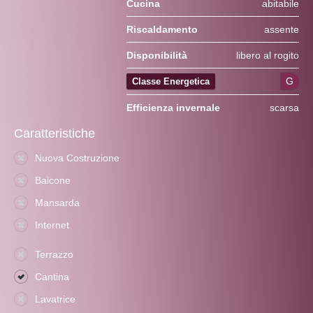
Cucina
abitabile
Riscaldamento
assente
Disponibilità
libero al rogito
G
Classe Energetica
Efficienza invernale
scarsa
Caratteristiche
Nuova Costruzione
Balcone
Mansarda
Internet
Terrazzo
Cantina
Lavatrice