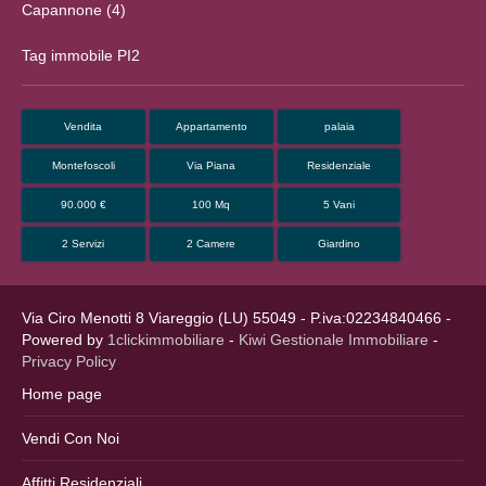
Capannone (4)
Tag immobile PI2
Vendita
Appartamento
palaia
Montefoscoli
Via Piana
Residenziale
90.000 €
100 Mq
5 Vani
2 Servizi
2 Camere
Giardino
Via Ciro Menotti 8 Viareggio (LU) 55049 - P.iva:02234840466 -
Powered by
1clickimmobiliare
-
Kiwi Gestionale Immobiliare
-
Privacy Policy
Home page
Vendi Con Noi
Affitti Residenziali