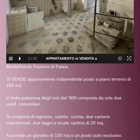
1
/
23
APPARTAMENTO in VENDITA a
Montefoscoli, frazione di Palaia,
PALAIA
APPARTAMENTO in VENDITA a PALAIA
SI VENDE appartamento indipendente posto a piano terreno di
100 mq
in bella palazzina degli inizi del '900 composta da sole due
unitÃ immobiliari
Si compone di ingresso, salotto, cucina, due camere
matrimoniali, due bagni e locale cantina di 20 mq.
A corredo un giardino di 130 mq e un posto auto esclusivo.