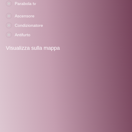
Parabola tv
Ascensore
Condizionatore
Antifurto
Visualizza sulla mappa