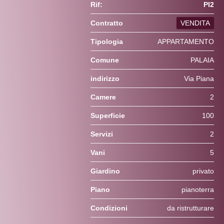
Rif:
PI2
Contratto
VENDITA
Tipologia
APPARTAMENTO
Comune
PALAIA
indirizzo
Via Piana
Camere
2
Superficie
100
Servizi
2
Vani
5
Giardino
privato
Piano
pianoterra
Condizioni
da ristrutturare